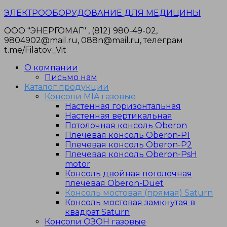
Перейти
ЭЛЕКТРООБОРУДОВАНИЕ ДЛЯ МЕДИЦИНЫ
к
ООО "ЭНЕРГОМАГ" , (812) 980-49-02,
содержимому
9804902@mail.ru, 088n@mail.ru, телеграм
t.me/Filatov_Vit
О компании
Письмо нам
Каталог продукции
Консоли MIA газовые
Настенная горизонтальная
Настенная вертикальная
Потолочная консоль Oberon
Плечевая консоль Oberon-P1
Плечевая консоль Oberon-P2
Плечевая консоль Oberon-PsH
motor
Консоль двойная потолочная
плечевая Oberon-Duet
Консоль мостовая (прямая) Saturn
Консоль мостовая замкнутая в
квадрат Saturn
Консоли ОЗОН газовые