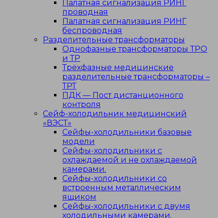
Палатная сигнализация РИНГ
проводная
Палатная сигнализация РИНГ
беспроводная
Разделительные трансформаторы
Однофазные трансформаторы ТРО
и ТР
Трёхфазные медицинские
разделительные трансформаторы –
ТРТ
ПДК — Пост дистанционного
контроля
Сейф-холодильник медицинский
«ВЭСТ»
Сейфы-холодильники базовые
модели
Сейфы-холодильники с
охлаждаемой и не охлаждаемой
камерами.
Сейфы-холодильники со
встроенным металлическим
ящиком
Сейфы-холодильники с двумя
холодильными камерами.