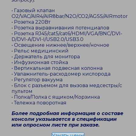
• Газовый клапан
O2/VAC/AIR4/AIR8bar/N2O/CO2/AGSS/AIRmotor
• Розетка 220Вт
• Розетка выравнивания потенциалов
• Розетка RJ45/cat5/cat6/HDMI/VGA/BNC/DVI-
D/DVI-A/DVI-I/USB2.0/USB3.0
• Освещение нижнее/верхнее/ночное
• Рельс медицинский
• Держатель для монитора
• Инфузионная стойка
• Вертикальная подвесная колонна
• Увлажнитель-расходомер кислорода
• Регулятор вакуума
• Блок с разъемом для вызова медсестры/с
пультом
• Полка/Полка с ящиком/Корзинка
• Тележка поворотная
Более подробная информация о составе
консоли указывается в спецификации
или опросном листе при заказе.
Узнать цены