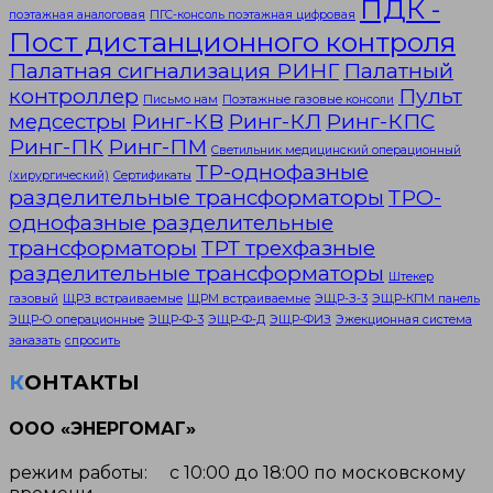
ПДК -
поэтажная аналоговая
ПГС-консоль поэтажная цифровая
Пост дистанционного контроля
Палатная сигнализация РИНГ
Палатный
контроллер
Пульт
Письмо нам
Поэтажные газовые консоли
медсестры
Ринг-КВ
Ринг-КЛ
Ринг-КПС
Ринг-ПК
Ринг-ПМ
Светильник медицинский операционный
ТР-однофазные
(хирургический)
Сертификаты
разделительные трансформаторы
ТРО-
однофазные разделительные
трансформаторы
ТРТ трехфазные
разделительные трансформаторы
Штекер
газовый
ЩРЗ встраиваемые
ЩРМ встраиваемые
ЭЩР-З-3
ЭЩР-КПМ панель
ЭЩР-О операционные
ЭЩР-Ф-3
ЭЩР-Ф-Д
ЭЩР-ФИЗ
Эжекционная система
заказать
спросить
КОНТАКТЫ
ООО «ЭНЕРГОМАГ»
режим работы: с 10:00 до 18:00 по московскому