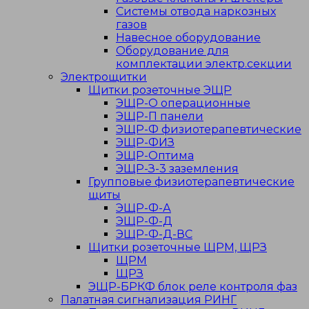
Системы отвода наркозных
газов
Навесное оборудование
Оборудование для
комплектации электр.секции
Электрощитки
Щитки розеточные ЭЩР
ЭЩР-О операционные
ЭЩР-П панели
ЭЩР-Ф физиотерапевтические
ЭЩР-ФИЗ
ЭЩР-Оптима
ЭЩР-З-3 заземления
Групповые физиотерапевтические
щиты
ЭЩР-Ф-А
ЭЩР-Ф-Д
ЭЩР-Ф-Д-ВС
Щитки розеточные ЩРМ, ЩРЗ
ЩРМ
ЩРЗ
ЭЩР-БРКФ блок реле контроля фаз
Палатная сигнализация РИНГ