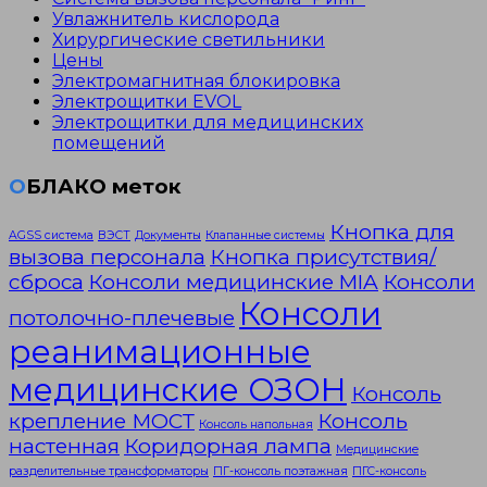
Увлажнитель кислорода
Хирургические светильники
Цены
Электромагнитная блокировка
Электрощитки EVOL
Электрощитки для медицинских
помещений
ОБЛАКО меток
Кнопка для
AGSS система
ВЭСТ
Документы
Клапанные системы
вызова персонала
Кнопка присутствия/
сброса
Консоли медицинские MIA
Консоли
Консоли
потолочно-плечевые
реанимационные
медицинские ОЗОН
Консоль
крепление МОСТ
Консоль
Консоль напольная
настенная
Коридорная лампа
Медицинские
разделительные трансформаторы
ПГ-консоль поэтажная
ПГС-консоль