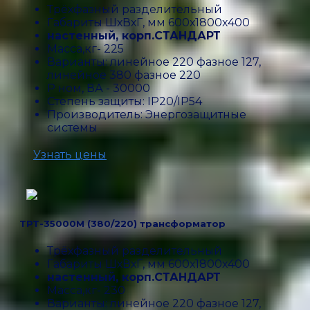
Трёхфазный разделительный
Габариты ШхВхГ, мм 600х1800х400
настенный, корп.СТАНДАРТ
Масса,кг- 225
Варианты: линейное 220 фазное 127,
линейное 380 фазное 220
P ном, ВА - 30000
Степень защиты: IP20/IP54
Производитель: Энергозащитные
системы
Узнать цены
ТРТ-35000М (380/220) трансформатор
Трёхфазный разделительный
Габариты ШхВхГ, мм 600х1800х400
настенный, корп.СТАНДАРТ
Масса,кг- 230
Варианты: линейное 220 фазное 127,