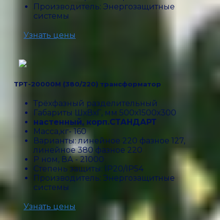
Производитель: Энергозащитные
системы
Узнать цены
ТРТ-20000М (380/220) трансформатор
Трёхфазный разделительный
Габариты ШхВхГ, мм 500х1500х300
настенный, корп.СТАНДАРТ
Масса,кг- 160
Варианты: линейное 220 фазное 127,
линейное 380 фазное 220
P ном, ВА - 21000
Степень защиты: IP20/IP54
Производитель: Энергозащитные
системы
Узнать цены