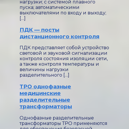
заводом
нагрузки; с системой плавного
«Энергозащитные
пуска; автоматическими
системы»
выключателями по входу и выходу;
используется витой
[…]
магнитопровод с
распределённым
ПДК — посты
зазором и медные
дистанционного контроля
обмотки, что
позволяет
ПДК представляет собой устройство
значительно снизить
световой и звуковой сигнализации
потери мощности.
контроля состояния изоляции сети,
а также контроля температуры и
величины нагрузки
разделительного […]
ТРО однофазные
медицинские
разделительные
трансформаторы
Однофазные разделительные
трансформаторы ТРО применяются
для обеспечения безопасной