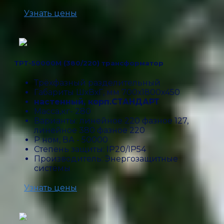
Узнать цены
ТРТ-50000М (380/220) трансформатор
Трёхфазный разделительный
Габариты ШхВхГ, мм 700х1800х450
настенный, корп.СТАНДАРТ
Масса,кг- 280
Варианты: линейное 220 фазное 127,
линейное 380 фазное 220
P ном, ВА - 50000
Степень защиты: IP20/IP54
Производитель: Энергозащитные
системы
Узнать цены