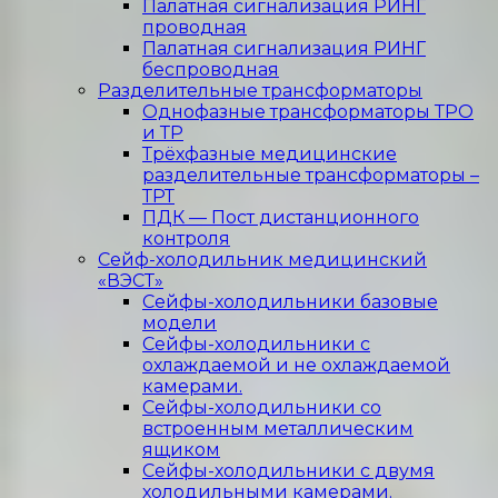
Палатная сигнализация РИНГ
проводная
Палатная сигнализация РИНГ
беспроводная
Разделительные трансформаторы
Однофазные трансформаторы ТРО
и ТР
Трёхфазные медицинские
разделительные трансформаторы –
ТРТ
ПДК — Пост дистанционного
контроля
Сейф-холодильник медицинский
«ВЭСТ»
Сейфы-холодильники базовые
модели
Сейфы-холодильники с
охлаждаемой и не охлаждаемой
камерами.
Сейфы-холодильники со
встроенным металлическим
ящиком
Сейфы-холодильники с двумя
холодильными камерами.