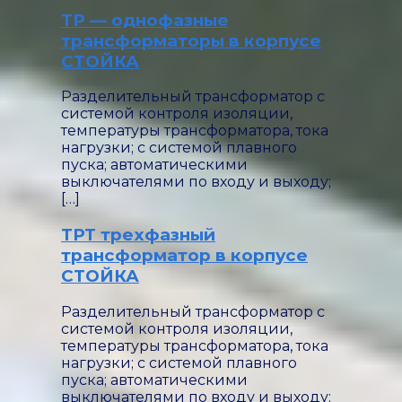
минут.
ТР — однофазные
Использование
трансформаторы в корпусе
витого
магнитопровода
СТОЙКА
с
98%
распределённым
Разделительный трансформатор с
зазором
системой контроля изоляции,
обеспечивает
температуры трансформатора, тока
КПД до
нагрузки; с системой плавного
пуска; автоматическими
Габарит корпуса
выключателями по входу и выходу;
трансформатора
[…]
подбирается исходя
из требования
ТРТ трехфазный
естественного
трансформатор в корпусе
охлаждения
СТОЙКА
трансформатора.
Экранирующая
Разделительный трансформатор с
обмотка улучшает
системой контроля изоляции,
качество вторичной
температуры трансформатора, тока
сети.
нагрузки; с системой плавного
Отклонение
пуска; автоматическими
выходного
выключателями по входу и выходу;
напряжения не