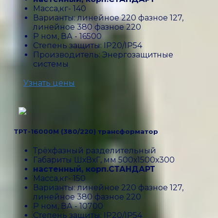
Масса,кг- 140
Варианты: линейное 220 фазное 127,
линейное 380 фазное 220
P ном, ВА - 16500
Степень защиты: IP20/IP54
Производитель: Энергозащитные
системы
Узнать цены
ТРТ-16000М (380/220) трансформатор
Трёхфазный разделительный
Габариты ШхВхГ, мм 500х1500х300
настенный, корп.СТАНДАРТ
Масса,кг- 150
Варианты: линейное 220 фазное 127,
линейное 380 фазное 220
P ном, ВА - 10700
Степень защиты: IP20/IP54