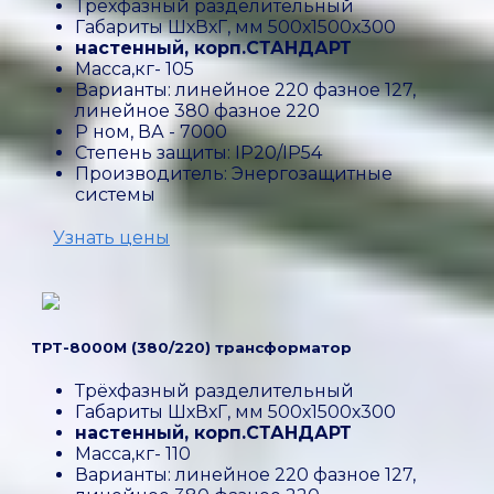
Трёхфазный разделительный
Габариты ШхВхГ, мм 500х1500х300
настенный, корп.СТАНДАРТ
Масса,кг- 105
Варианты: линейное 220 фазное 127,
линейное 380 фазное 220
P ном, ВА - 7000
Степень защиты: IP20/IP54
Производитель: Энергозащитные
системы
Узнать цены
ТРТ-8000М (380/220) трансформатор
Трёхфазный разделительный
Габариты ШхВхГ, мм 500х1500х300
настенный, корп.СТАНДАРТ
Масса,кг- 110
Варианты: линейное 220 фазное 127,