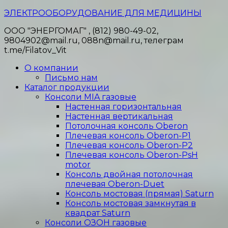
Перейти
ЭЛЕКТРООБОРУДОВАНИЕ ДЛЯ МЕДИЦИНЫ
к
ООО "ЭНЕРГОМАГ" , (812) 980-49-02,
содержимому
9804902@mail.ru, 088n@mail.ru, телеграм
t.me/Filatov_Vit
О компании
Письмо нам
Каталог продукции
Консоли MIA газовые
Настенная горизонтальная
Настенная вертикальная
Потолочная консоль Oberon
Плечевая консоль Oberon-P1
Плечевая консоль Oberon-P2
Плечевая консоль Oberon-PsH
motor
Консоль двойная потолочная
плечевая Oberon-Duet
Консоль мостовая (прямая) Saturn
Консоль мостовая замкнутая в
квадрат Saturn
Консоли ОЗОН газовые