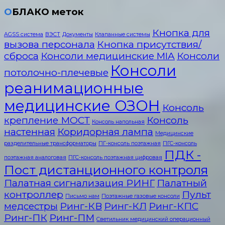
ОБЛАКО меток
Кнопка для
AGSS система
ВЭСТ
Документы
Клапанные системы
вызова персонала
Кнопка присутствия/
сброса
Консоли медицинские MIA
Консоли
Консоли
потолочно-плечевые
реанимационные
медицинские ОЗОН
Консоль
крепление МОСТ
Консоль
Консоль напольная
настенная
Коридорная лампа
Медицинские
разделительные трансформаторы
ПГ-консоль поэтажная
ПГС-консоль
ПДК -
поэтажная аналоговая
ПГС-консоль поэтажная цифровая
Пост дистанционного контроля
Палатная сигнализация РИНГ
Палатный
контроллер
Пульт
Письмо нам
Поэтажные газовые консоли
медсестры
Ринг-КВ
Ринг-КЛ
Ринг-КПС
Ринг-ПК
Ринг-ПМ
Светильник медицинский операционный