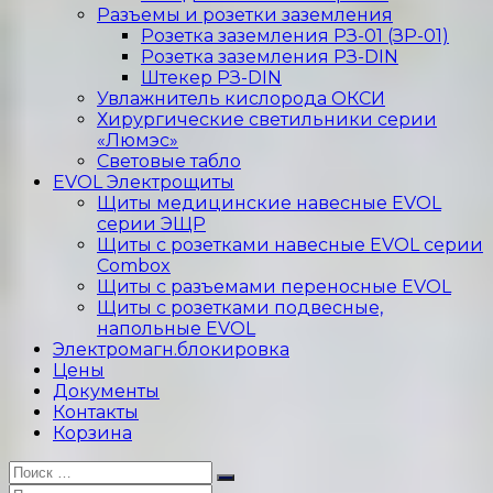
Разъемы и розетки заземления
Розетка заземления РЗ-01 (ЗР-01)
Розетка заземления РЗ-DIN
Штекер РЗ-DIN
Увлажнитель кислорода ОКСИ
Хирургические светильники серии
«Люмэс»
Световые табло
EVOL Электрощиты
Щиты медицинские навесные EVOL
серии ЭЩР
Щиты с розетками навесные EVOL серии
Combox
Щиты с разъемами переносные EVOL
Щиты с розетками подвесные,
напольные EVOL
Электромагн.блокировка
Цены
Документы
Контакты
Корзина
Искать:
Поиск