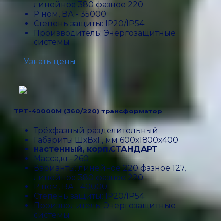
линейное 380 фазное 220
P ном, ВА - 35000
Степень защиты: IP20/IP54
Производитель: Энергозащитные
системы
Узнать цены
ТРТ-40000М (380/220) трансформатор
Трёхфазный разделительный
Габариты ШхВхГ, мм 600х1800х400
настенный, корп.СТАНДАРТ
Масса,кг- 260
Варианты: линейное 220 фазное 127,
линейное 380 фазное 220
P ном, ВА - 40000
Степень защиты: IP20/IP54
Производитель: Энергозащитные
системы