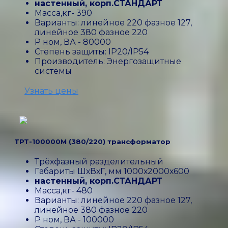
настенный, корп.СТАНДАРТ
Масса,кг- 390
Варианты: линейное 220 фазное 127,
линейное 380 фазное 220
P ном, ВА - 80000
Степень защиты: IP20/IP54
Производитель: Энергозащитные
системы
Узнать цены
ТРТ-100000М (380/220) трансформатор
Трёхфазный разделительный
Габариты ШхВхГ, мм 1000х2000х600
настенный, корп.СТАНДАРТ
Масса,кг- 480
Варианты: линейное 220 фазное 127,
линейное 380 фазное 220
P ном, ВА - 100000