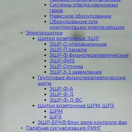
Системы отвода наркозных
газов
Навесное оборудование
Оборудование для
комплектации электр.секции
Электрощитки
Щитки розеточные ЭЩР
ЭЩР-О операционные
ЭЩР-П панели
ЭЩР-Ф физиотерапевтические
ЭЩР-ФИЗ
ЭЩР-Оптима
ЭЩР-З-3 заземления
Групповые физиотерапевтические
щиты
ЭЩР-Ф-А
ЭЩР-Ф-Д
ЭЩР-Ф-Д-ВС
Щитки розеточные ЩРМ, ЩРЗ
ЩРМ
ЩРЗ
ЭЩР-БРКФ блок реле контроля фаз
Палатная сигнализация РИНГ