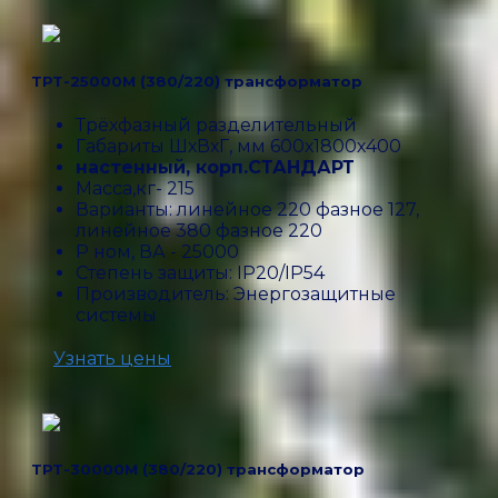
ТРТ-25000М (380/220) трансформатор
Трёхфазный разделительный
Габариты ШхВхГ, мм 600х1800х400
настенный, корп.СТАНДАРТ
Масса,кг- 215
Варианты: линейное 220 фазное 127,
линейное 380 фазное 220
P ном, ВА - 25000
Степень защиты: IP20/IP54
Производитель: Энергозащитные
системы
Узнать цены
ТРТ-30000М (380/220) трансформатор