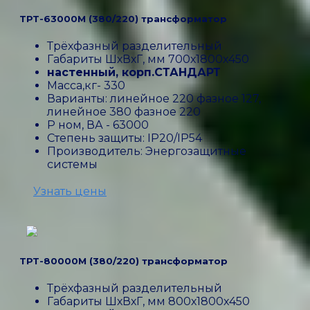
ТРТ-63000М (380/220) трансформатор
Трёхфазный разделительный
Габариты ШхВхГ, мм 700х1800х450
настенный, корп.СТАНДАРТ
Масса,кг- 330
Варианты: линейное 220 фазное 127,
линейное 380 фазное 220
P ном, ВА - 63000
Степень защиты: IP20/IP54
Производитель: Энергозащитные
системы
Узнать цены
ТРТ-80000М (380/220) трансформатор
Трёхфазный разделительный
Габариты ШхВхГ, мм 800х1800х450