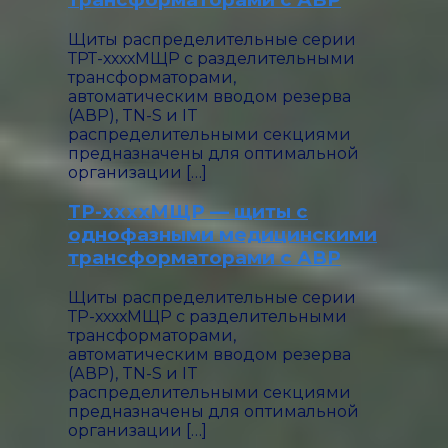
Тест контроля
50 кОм
изоляции
Щиты распределительные серии
Время
ТРТ-ххххМЩР с разделительными
срабатывания
трансформаторами,
системы
1- 2 с
автоматическим вводом резерва
контроля
(АВР), TN-S и IT
изоляции
распределительными секциями
Температурный
предназначены для оптимальной
диапазон
0 \ +40С
организации […]
эксплуатации
ТР-ххххМЩР — щиты с
Шумность
трансформатора,
50 дБ
однофазными медицинскими
не более
трансформаторами с АВР
Исполнение
от IP21
корпуса
до IP54
Щиты распределительные серии
ТР-ххххМЩР с разделительными
60% в
трансформаторами,
течение
автоматическим вводом резерва
60
(АВР), TN-S и IT
Перегрузочная
минут,
распределительными секциями
способность до
40% в
предназначены для оптимальной
течение
организации […]
120