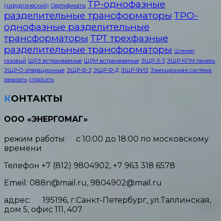
ТР-однофазные
(хирургический)
Сертификаты
разделительные трансформаторы
ТРО-
однофазные разделительные
трансформаторы
ТРТ трехфазные
разделительные трансформаторы
Штекер
газовый
ЩРЗ встраиваемые
ЩРМ встраиваемые
ЭЩР-З-3
ЭЩР-КПМ панель
ЭЩР-О операционные
ЭЩР-Ф-3
ЭЩР-Ф-Д
ЭЩР-ФИЗ
Эжекционная система
заказать
спросить
КОНТАКТЫ
ООО «ЭНЕРГОМАГ»
режим работы: с 10:00 до 18:00 по московскому
времени
Телефон +7 (812) 9804902, +7 963 318 6578
Emeil: 088n@mail.ru, 9804902@mail.ru
адрес: 195196, г.Санкт-Петербург, ул.Таллинская,
дом 5, офис 111, 407