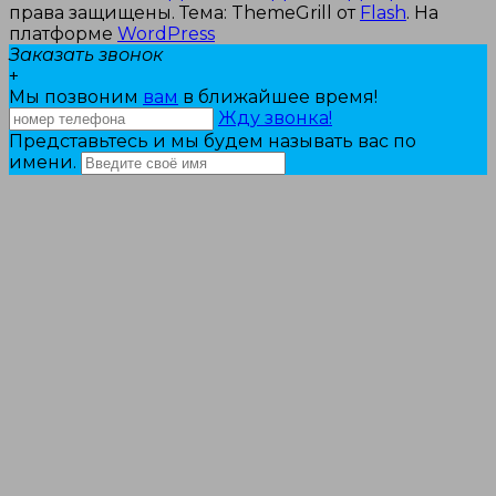
права защищены. Тема: ThemeGrill от
Flash
. На
платформе
WordPress
Заказать звонок
+
Мы позвоним
вам
в ближайшее время!
Жду звонка!
Представьтесь и мы будем называть вас по
имени.