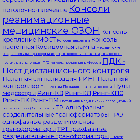
Консоли
потолочно-плечевые
реанимационные
медицинские ОЗОН
Консоль
крепление МОСТ
Консоль
Консоль напольная
настенная
Коридорная лампа
Медицинские
разделительные трансформаторы
ПГ-консоль поэтажная
ПГС-консоль
ПДК -
поэтажная аналоговая
ПГС-консоль поэтажная цифровая
Пост дистанционного контроля
Палатная сигнализация РИНГ
Палатный
контроллер
Пульт
Письмо нам
Поэтажные газовые консоли
медсестры
Ринг-КВ
Ринг-КЛ
Ринг-КПС
Ринг-ПК
Ринг-ПМ
Светильник медицинский операционный
ТР-однофазные
(хирургический)
Сертификаты
разделительные трансформаторы
ТРО-
однофазные разделительные
трансформаторы
ТРТ трехфазные
разделительные трансформаторы
Штекер