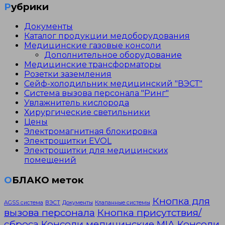
Рубрики
Документы
Каталог продукции медоборудования
Медицинские газовые консоли
Дополнительное оборудование
Медицинские трансформаторы
Розетки заземления
Сейф-холодильник медицинский "ВЭСТ"
Система вызова персонала "Ринг"
Увлажнитель кислорода
Хирургические светильники
Цены
Электромагнитная блокировка
Электрощитки EVOL
Электрощитки для медицинских
помещений
ОБЛАКО меток
Кнопка для
AGSS система
ВЭСТ
Документы
Клапанные системы
вызова персонала
Кнопка присутствия/
сброса
Консоли медицинские MIA
Консоли