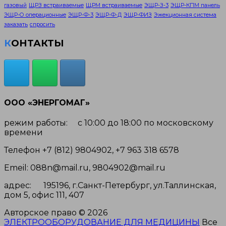
газовый
ЩРЗ встраиваемые
ЩРМ встраиваемые
ЭЩР-З-3
ЭЩР-КПМ панель
ЭЩР-О операционные
ЭЩР-Ф-3
ЭЩР-Ф-Д
ЭЩР-ФИЗ
Эжекционная система
заказать
спросить
КОНТАКТЫ
ООО «ЭНЕРГОМАГ»
режим работы: с 10:00 до 18:00 по московскому
времени
Телефон +7 (812) 9804902, +7 963 318 6578
Emeil: 088n@mail.ru, 9804902@mail.ru
адрес: 195196, г.Санкт-Петербург, ул.Таллинская,
дом 5, офис 111, 407
Авторское право © 2026
ЭЛЕКТРООБОРУДОВАНИЕ ДЛЯ МЕДИЦИНЫ
Все