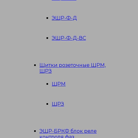
ЭЩР-Ф-Д
ЭЩР-Ф-Д-ВС
Щитки розеточные ЩРМ,
ЩРЗ
ЩРМ
ЩРЗ
ЭЩР-БРКФ блок реле
контроля фаз