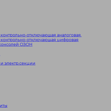
я контрольно-отключающая аналоговая.
ая контрольно-отключающая цифровая
 консолей ОЗОН
в
и электр.секции
иты