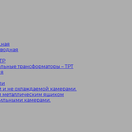
дная
оводная
ТР
льные трансформаторы – ТРТ
ля
ли
 и не охлаждаемой камерами.
м металлическим ящиком
дильными камерами.