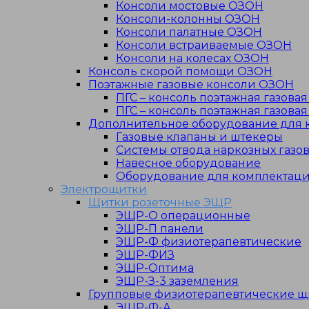
Консоли мостовые ОЗОН
Консоли-колонны ОЗОН
Консоли палатные ОЗОН
Консоли встраиваемые ОЗОН
Консоли на колесах ОЗОН
Консоль скорой помощи ОЗОН
Поэтажные газовые консоли ОЗОН
ПГС – консоль поэтажная газова
ПГС – консоль поэтажная газов
Дополнительное оборудование для
Газовые клапаны и штекеры
Системы отвода наркозных газо
Навесное оборудование
Оборудование для комплектаци
Электрощитки
Щитки розеточные ЭЩР
ЭЩР-О операционные
ЭЩР-П панели
ЭЩР-Ф физиотерапевтические
ЭЩР-ФИЗ
ЭЩР-Оптима
ЭЩР-З-3 заземления
Групповые физиотерапевтические щ
ЭЩР-Ф-А