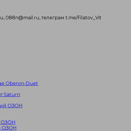
, 088n@mail.ru, телеграм t.me/Filatov_Vit
ая Oberon-Duet
т Saturn
ний ОЗОН
е ОЗОН
е ОЗОН