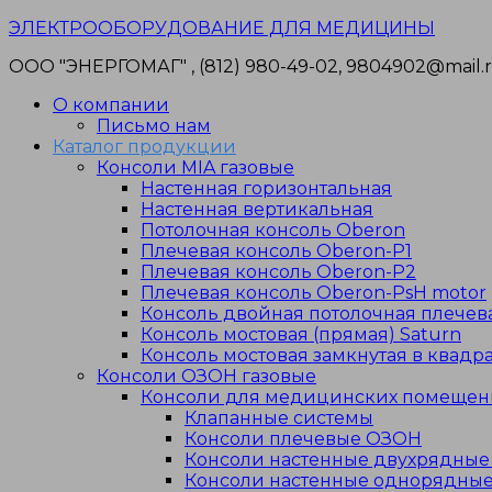
Перейти
ЭЛЕКТРООБОРУДОВАНИЕ ДЛЯ МЕДИЦИНЫ
к
ООО "ЭНЕРГОМАГ" , (812) 980-49-02, 9804902@mail.ru
содержимому
О компании
Письмо нам
Каталог продукции
Консоли MIA газовые
Настенная горизонтальная
Настенная вертикальная
Потолочная консоль Oberon
Плечевая консоль Oberon-P1
Плечевая консоль Oberon-P2
Плечевая консоль Oberon-PsH motor
Консоль двойная потолочная плечев
Консоль мостовая (прямая) Saturn
Консоль мостовая замкнутая в квадра
Консоли ОЗОН газовые
Консоли для медицинских помеще
Клапанные системы
Консоли плечевые ОЗОН
Консоли настенные двухрядны
Консоли настенные однорядны