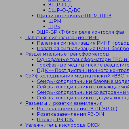
ЭЩР-Ф-Д
ЭЩР-Ф-Д-ВС
Щитки розеточные ЩРМ, ЩРЗ
ЩРМ
ЩРЗ
ЭЩР-БРКФ блок реле контроля фаз
Палатная сигнализация РИНГ
Палатная сигнализация РИНГ прово
Палатная сигнализация РИНГ беспр
Разделительные трансформаторы
Однофазные трансформаторы ТРО и 
Трёхфазные медицинские разделите
ПДК — Пост дистанционного контро
Сейф-холодильник медицинский «ВЭСТ»
Сейфы-холодильники базовые моде
Сейфы-холодильники с охлаждаемой
Сейфы-холодильники со встроенны
Сейфы-холодильники с двумя холо
Разъемы и розетки заземления
Розетка заземления РЗ-01 (ЗР-01)
Розетка заземления РЗ-DIN
Штекер РЗ-DIN
Увлажнитель кислорода ОКСИ