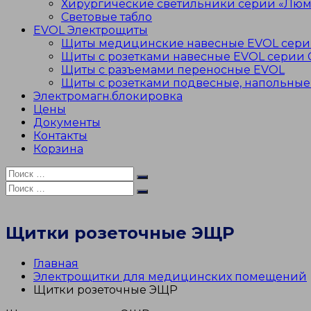
Хирургические светильники серии «Люм
Световые табло
EVOL Электрощиты
Щиты медицинские навесные EVOL сер
Щиты с розетками навесные EVOL серии
Щиты с разъемами переносные EVOL
Щиты с розетками подвесные, напольные
Электромагн.блокировка
Цены
Документы
Контакты
Корзина
Искать:
Поиск
Искать:
Поиск
Щитки розеточные ЭЩР
Главная
Электрощитки для медицинских помещений
Щитки розеточные ЭЩР