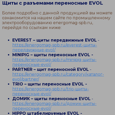
Щиты с разъемами переносные EVOL
Более подробно с данной продукцией вы можете
ознакомится на нашем сайте по промышленному
электрооборудованию energomag-spb.ru,
перейдя по ссылкам ниже:
EVEREST – щиты передвижные EVOL
-
https://energomag-spb.ru/everest-щиты-
передвижные-evol/
MINIPIG – щиты переносные EVOL -
https://energomag-spb.ru/minipig-щиты-
переносные-evol/
PARTNER – щит переносной EVOL
-
https://energomag-spb.ru/category/каталог-
evol/partner/
TRIO – щиты переносные EVOL -
https://energomag-spb.ru/trio-щиты-
переносные-evol/
ДОМИК – щиты переносные EVOL
-
https://energomag-spb.ru/домик-щиты-
переносные-evol/
HIPPO штабелируемые EVOL -