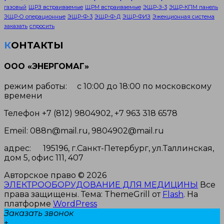
газовый
ЩРЗ встраиваемые
ЩРМ встраиваемые
ЭЩР-З-3
ЭЩР-КПМ панель
ЭЩР-О операционные
ЭЩР-Ф-3
ЭЩР-Ф-Д
ЭЩР-ФИЗ
Эжекционная система
заказать
спросить
КОНТАКТЫ
ООО «ЭНЕРГОМАГ»
режим работы: с 10:00 до 18:00 по московскому
времени
Телефон +7 (812) 9804902, +7 963 318 6578
Emeil: 088n@mail.ru, 9804902@mail.ru
адрес: 195196, г.Санкт-Петербург, ул.Таллинская,
дом 5, офис 111, 407
Авторское право © 2026
ЭЛЕКТРООБОРУДОВАНИЕ ДЛЯ МЕДИЦИНЫ
Все
права защищены. Тема: ThemeGrill от
Flash
. На
платформе
WordPress
Заказать звонок
+