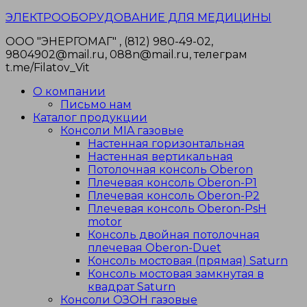
Перейти
ЭЛЕКТРООБОРУДОВАНИЕ ДЛЯ МЕДИЦИНЫ
к
ООО "ЭНЕРГОМАГ" , (812) 980-49-02,
содержимому
9804902@mail.ru, 088n@mail.ru, телеграм
t.me/Filatov_Vit
О компании
Письмо нам
Каталог продукции
Консоли MIA газовые
Настенная горизонтальная
Настенная вертикальная
Потолочная консоль Oberon
Плечевая консоль Oberon-P1
Плечевая консоль Oberon-P2
Плечевая консоль Oberon-PsH
motor
Консоль двойная потолочная
плечевая Oberon-Duet
Консоль мостовая (прямая) Saturn
Консоль мостовая замкнутая в
квадрат Saturn
Консоли ОЗОН газовые