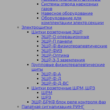
Системы отвода наркозных
газов
Навесное оборудование
Оборудование для
комплектации электр.секции
Электрощитки
Щитки розеточные ЭЩР
ЭЩР-О операционные
ЭЩР-П панели
ЭЩР-Ф физиотерапевтические
ЭЩР-ФИЗ
ЭЩР-Оптима
ЭЩР-З-3 заземления
Групповые физиотерапевтические
щиты
ЭЩР-Ф-А
ЭЩР-Ф-Д
ЭЩР-Ф-Д-ВС
Щитки розеточные ЩРМ, ЩРЗ
ЩРМ
ЩРЗ
ЭЩР-БРКФ блок реле контроля фаз
Палатная сигнализация РИНГ