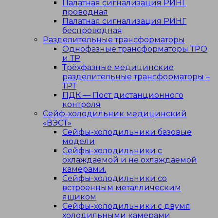
Палатная сигнализация РИНГ
проводная
Палатная сигнализация РИНГ
беспроводная
Разделительные трансформаторы
Однофазные трансформаторы ТРО
и ТР
Трёхфазные медицинские
разделительные трансформаторы –
ТРТ
ПДК — Пост дистанционного
контроля
Сейф-холодильник медицинский
«ВЭСТ»
Сейфы-холодильники базовые
модели
Сейфы-холодильники с
охлаждаемой и не охлаждаемой
камерами.
Сейфы-холодильники со
встроенным металлическим
ящиком
Сейфы-холодильники с двумя
холодильными камерами.