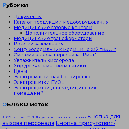
Рубрики
записям
Документы
Каталог продукции медоборудования
Медицинские газовые консоли
Дополнительное оборудование
Медицинские трансформаторы
Розетки заземления
Сейф-холодильник медицинский "ВЭСТ"
Система вызова персонала "Ринг"
Увлажнитель кислорода
Хирургические светильники
Цены
Электромагнитная блокировка
Электрощитки EVOL
Электрощитки для медицинских
помещений
ОБЛАКО меток
Кнопка для
AGSS система
ВЭСТ
Документы
Клапанные системы
вызова персонала
Кнопка присутствия/