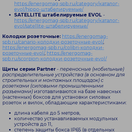
https://energomag-spb.ru/category/каталог-
evol/hippo-штабелируемые/
SATELLITE штабелируемые EVOL
-
https://energomag-spb.ru/category/каталог-
evol/satellite-штабелируемые/
Колодки розеточные:
https://energomag-
spb.ru/canario-колодки-розеточные-evol/
,
https://energomag-spb.ru/colibri-колодки-
розеточные-evol/
,
https://energomag-
spb.ru/scorpion-колодки-розеточные-evol/
Щиты серии Partner
-
переносные (мобильные)
распределительные устройства (в основном для
строительных и монтажных площадок) с
розетками (силовыми промышленными
разъемами)
изготавливаются на базе навесных
(настенных) боксов для установки силовых
розеток и вилок, обладающие характеристиками:
длина кабеля до 5 метров,
количество устанавливаемых модульных
устройств до 11,
степень защиты бокса IP65 (в отдельных