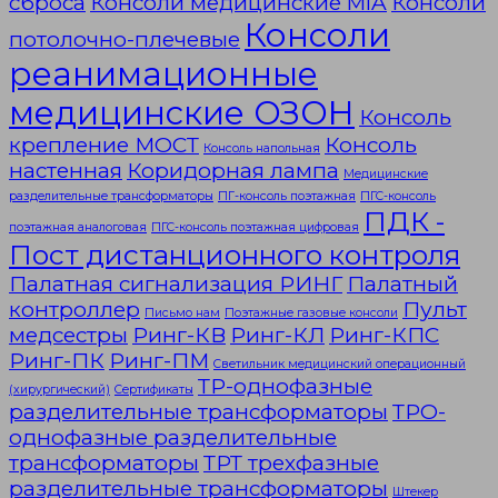
сброса
Консоли медицинские MIA
Консоли
Консоли
потолочно-плечевые
реанимационные
медицинские ОЗОН
Консоль
крепление МОСТ
Консоль
Консоль напольная
настенная
Коридорная лампа
Медицинские
разделительные трансформаторы
ПГ-консоль поэтажная
ПГС-консоль
ПДК -
поэтажная аналоговая
ПГС-консоль поэтажная цифровая
Пост дистанционного контроля
Палатная сигнализация РИНГ
Палатный
контроллер
Пульт
Письмо нам
Поэтажные газовые консоли
медсестры
Ринг-КВ
Ринг-КЛ
Ринг-КПС
Ринг-ПК
Ринг-ПМ
Светильник медицинский операционный
ТР-однофазные
(хирургический)
Сертификаты
разделительные трансформаторы
ТРО-
однофазные разделительные
трансформаторы
ТРТ трехфазные
разделительные трансформаторы
Штекер